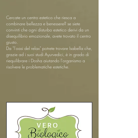
Cercate un centro estetico che riesca a
combinare bellezza e benessere? se siete
convinti che ogni disturbo estetico derivi da un
disequilibrio emozionale, avete trovato il centro
giusto.
Da "l'oasi del relax" potrete trovare Isabella che,
grazie ad i suoi studi Ayurvedici, è in grado di
riequilibrare i Dosha aiutando l'organismo a
risolvere le problematiche estetiche.