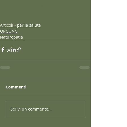
#articoli
#articoliperlasalute
#qigong
#makkoho
#stretchingdeimeridiani
#video
Articoli - per la salute
QI-GONG
Naturopatia
Commenti
Scrivi un commento...