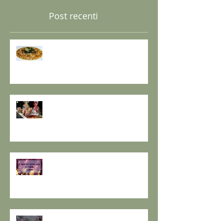
Post recenti
GRANO SARACENO IN BRODO
DI SHIITAKE E MISO CON
WAKAME E ZENZERO
GOMASIO FATTO IN CASA - la
magia di un dono speciale.
I SETTE RITUALI PER ONORARE
IL VECCHIO E ACCOGLIERE IL
NUOVO - I consigli de il Gusto e
la Salute.
SOLSTIZIO D’INVERNO,