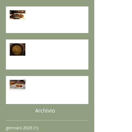
PANE INTEGRALE CON PASTA
MADRE E FARINA DI NOCI:
LA ZUPPA DELLA GIOIA - la
ricetta de il Gusto e la Salute
TORTA DI PESCHE E NOCI Sugar
free – senza lattosio – senza
burro e senza uova
Archivio
gennaio 2026
(1)
1 post