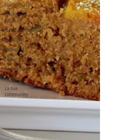
Fiori di bach
Medicina
naturale
Naturopatia
QI-GONG
Video
Olismo
Ricette flash
Inizia
La tua
community