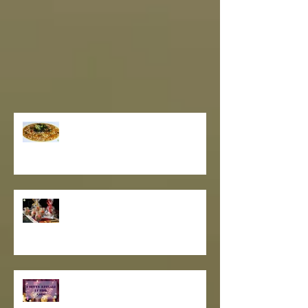
GRANO SARACENO IN BRODO
DI SHIITAKE E MISO CON
WAKAME E ZENZERO
GOMASIO FATTO IN CASA - la
magia di un dono speciale.