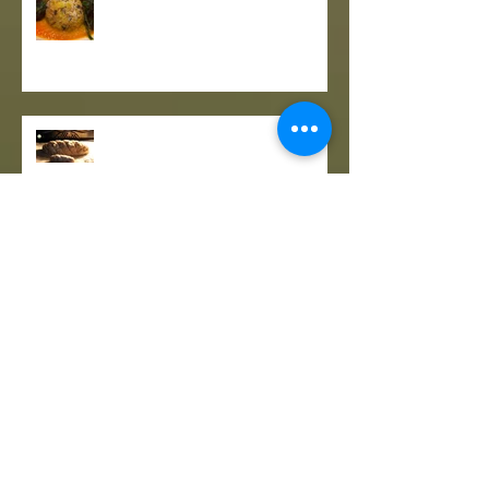
A PROPOSITO DI POLPETTE! a
cura de Il Gusto e la Salute
PANE INTEGRALE CON PASTA
MADRE E FARINA DI NOCI:
LA ZUPPA DELLA GIOIA - la
ricetta de il Gusto e la Salute
TORTA DI PESCHE E NOCI Sugar
free – senza lattosio – senza
burro e senza uova