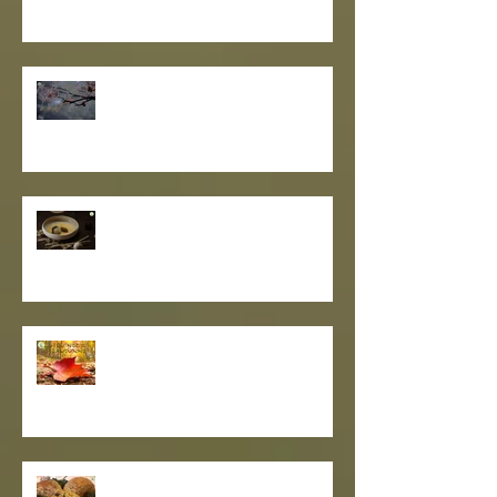
I SETTE RITUALI PER ONORARE
IL VECCHIO E ACCOGLIERE IL
NUOVO - I consigli de il Gusto e
la Salute.
SOLSTIZIO D’INVERNO,
L’OSCURITÀ CHE PRECEDE LA
LUCE.
RESPIRO D'AUTUNNO - La
ricetta de il Gusto e la Salute
EQUINOZIO D'AUTUNNO E IL
SENSO DEI RITMI STAGIONALI A
TAVOLA.