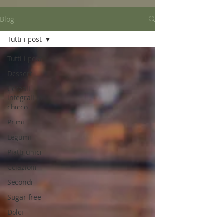
Blog
Tutti i post
Tutti i post
Dessert
Cereali
integrali in
chicco
Primi
Legumi
Piatti unici
Colazioni
Secondi
Sugar free
Dolci