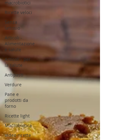
macrobiotici
Ricette veloci
Senza
lattosio
Articoli -
Alimentazione
e salute
Articoli - per
la salute
Antipasti
Verdure
Pane e
prodotti da
forno
Ricette light
Macrobiotica
Video ricette