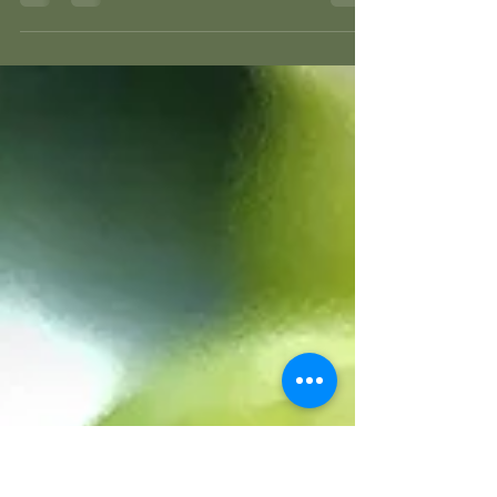
Salute che ti insegnerà a prenderti cura di
TE!” Ciao a tutti, L' inizio di questa
settimana...