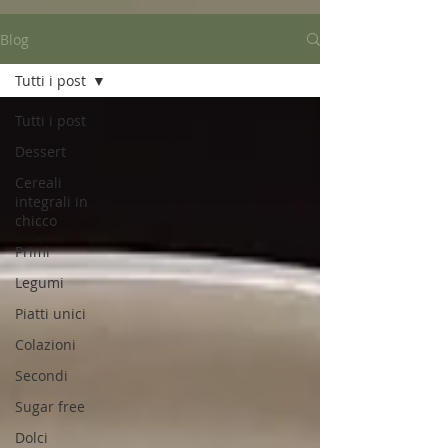
Blog
Tutti i post
Tutti i post
Dessert
Cereali
integrali in
chicco
Primi
Legumi
Piatti unici
Colazioni
Secondi
Sugar free
Dolci