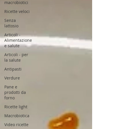
macrobiotici
Ricette veloci
Senza
lattosio
Articoli -
Alimentazione
e salute
Articoli - per
la salute
Antipasti
Verdure
Pane e
prodotti da
forno
Ricette light
Macrobiotica
Video ricette