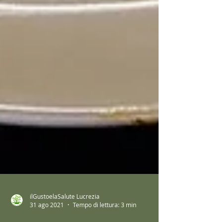
ilGustoelaSalute Lucrezia