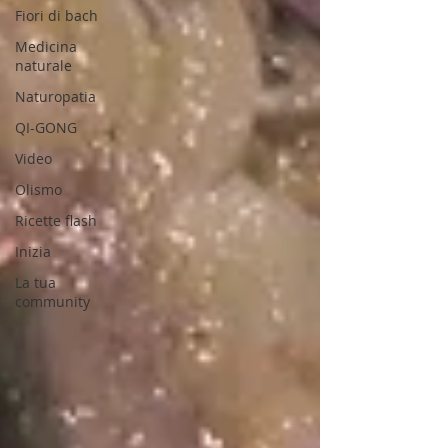
Fiori di bach
Medicina
naturale
Naturopatia
QI-GONG
Video
Olismo
Ricette flash
Inizia
La tua
community