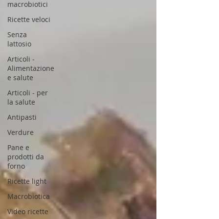
macrobiotici
Ricette veloci
Senza
lattosio
Articoli -
Alimentazione
e salute
Articoli - per
la salute
Antipasti
Verdure
Pane e
prodotti da
forno
Ricette light
Macrobiotica
Video ricette