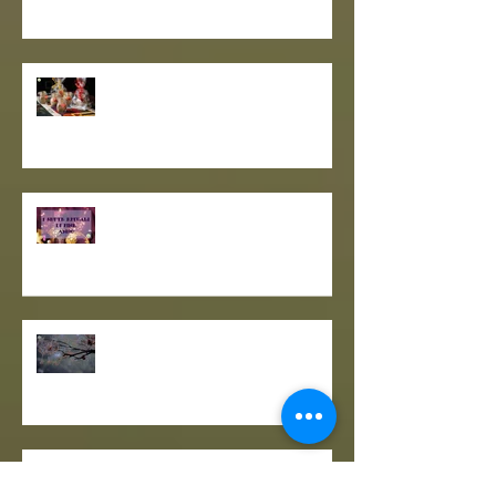
GRANO SARACENO IN BRODO
DI SHIITAKE E MISO CON
WAKAME E ZENZERO
GOMASIO FATTO IN CASA - la
magia di un dono speciale.
I SETTE RITUALI PER ONORARE
IL VECCHIO E ACCOGLIERE IL
NUOVO - I consigli de il Gusto e
la Salute.
SOLSTIZIO D’INVERNO,
L’OSCURITÀ CHE PRECEDE LA
LUCE.