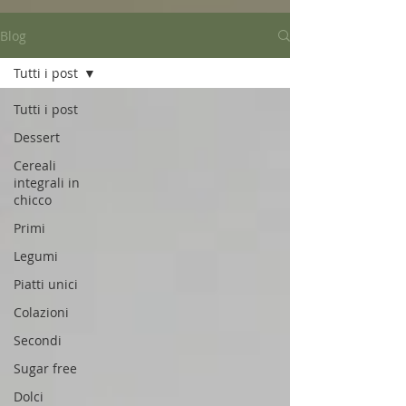
Blog
Tutti i post
Tutti i post
Dessert
Cereali
integrali in
chicco
Primi
Legumi
Piatti unici
Colazioni
Secondi
Sugar free
Dolci