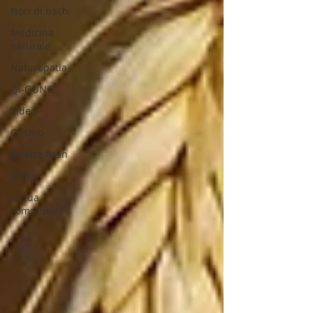
Fiori di bach
Medicina
naturale
Naturopatia
QI-GONG
Video
Olismo
Ricette flash
Inizia
La tua
community