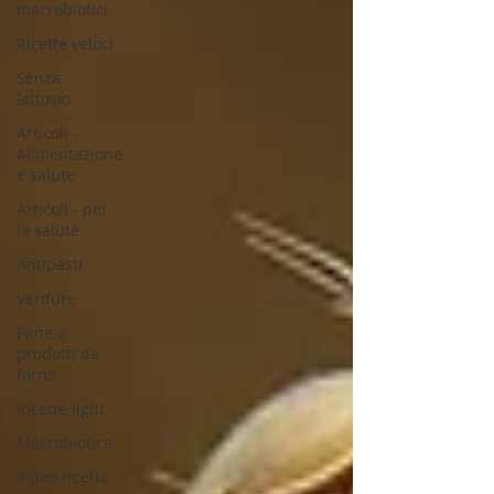
macrobiotici
Ricette veloci
Senza
lattosio
Articoli -
Alimentazione
e salute
Articoli - per
la salute
Antipasti
Verdure
Pane e
prodotti da
forno
Ricette light
Macrobiotica
Video ricette