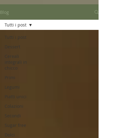
Blog
Tutti i post
Tutti i post
Dessert
Cereali
integrali in
chicco
Primi
Legumi
Piatti unici
Colazioni
Secondi
Sugar free
Dolci