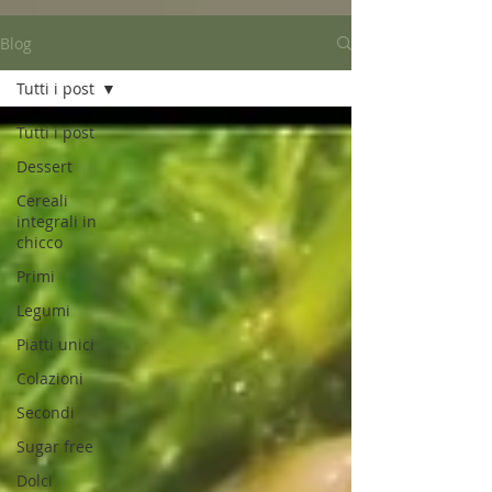
Blog
Tutti i post
Tutti i post
Dessert
Cereali
integrali in
chicco
Primi
Legumi
Piatti unici
Colazioni
Secondi
Sugar free
Dolci