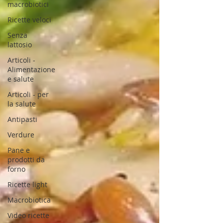
macrobiotici
Ricette veloci
Senza
lattosio
Articoli -
Alimentazione
e salute
Articoli - per
la salute
Antipasti
Verdure
Pane e
prodotti da
forno
Ricette light
Macrobiotica
Video ricette