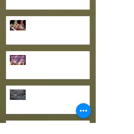
GRANO SARACENO IN BRODO
DI SHIITAKE E MISO CON
WAKAME E ZENZERO
GOMASIO FATTO IN CASA - la
magia di un dono speciale.
I SETTE RITUALI PER ONORARE
IL VECCHIO E ACCOGLIERE IL
NUOVO - I consigli de il Gusto e
la Salute.
SOLSTIZIO D’INVERNO,
L’OSCURITÀ CHE PRECEDE LA
LUCE.