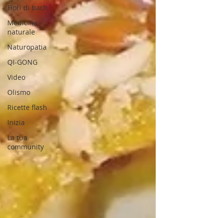
Fiori di bach
Medicina
naturale
Naturopatia
QI-GONG
Video
Olismo
Ricette flash
Inizia
La tua
community