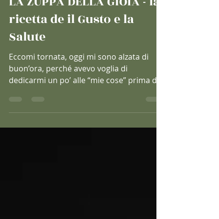
28 set 2023
Tempo di lettura: 3 min
LA ZUPPA DELLA GIOIA - la
ricetta de il Gusto e la
Salute
Eccomi tornata, oggi mi sono alzata di
buon’ora, perché avevo voglia di
dedicarmi un po’ alle “mie cose” prima di
iniziare la routine...