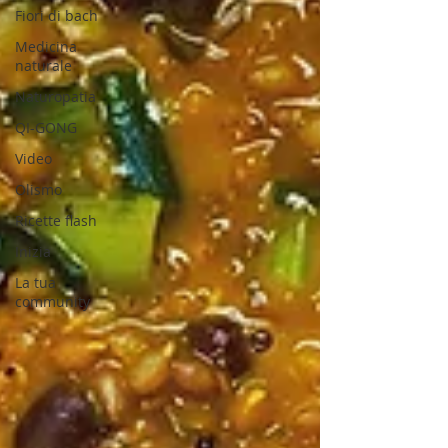
Fiori di bach
Medicina
naturale
Naturopatia
QI-GONG
Video
Olismo
Ricette flash
Inizia
La tua
community