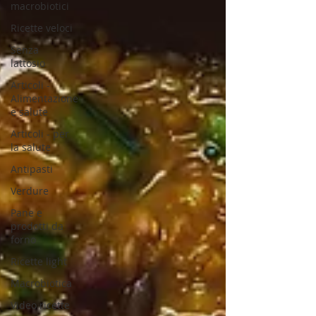
macrobiotici
Ricette veloci
Senza
lattosio
Articoli -
Alimentazione
e salute
Articoli - per
la salute
Antipasti
Verdure
Pane e
prodotti da
forno
Ricette light
Macrobiotica
Video ricette