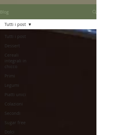
Blog
Tutti i post
Tutti i post
Dessert
Cereali
integrali in
chicco
Primi
Legumi
Piatti unici
Colazioni
Secondi
Sugar free
Dolci