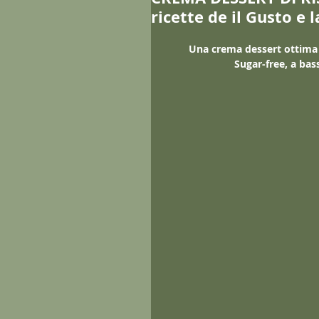
ricette de il Gusto e l
 Una crema dessert ottim
Sugar-free, a bass