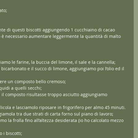
ato;
nte di questi biscotti aggiungendo 1 cucchiaino di cacao 
o è necessario aumentare leggermente la quantità di malto 
iamo le farine, la buccia del limone, il sale e la cannella;
 bicarbonato e il succo di limone, aggiungiamo poi l’olio ed il 
enere un composto bello cremoso;
quidi a quelli secchi;
 il composto risultasse troppo asciutto aggiungiamo 
icola e lasciamolo riposare in frigorifero per almo 45 minuti.
giamola tra due strati di carta forno sul piano di lavoro;
mo la frolla fino all’altezza desiderata (io ho calcolato mezzo 
 i biscotti;