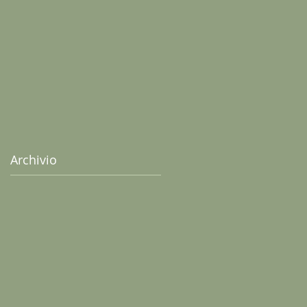
senza uova
Archivio