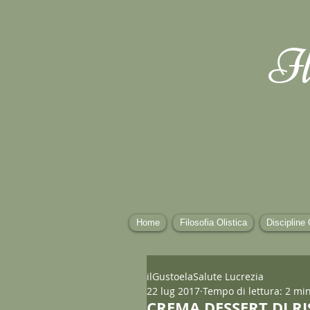
Il
Home
Filosofia Olistica
Discipline 
ilGustoelaSalute Lucrezia
22 lug 2017
Tempo di lettura: 2 mi
CREMA DESSERT DI RI