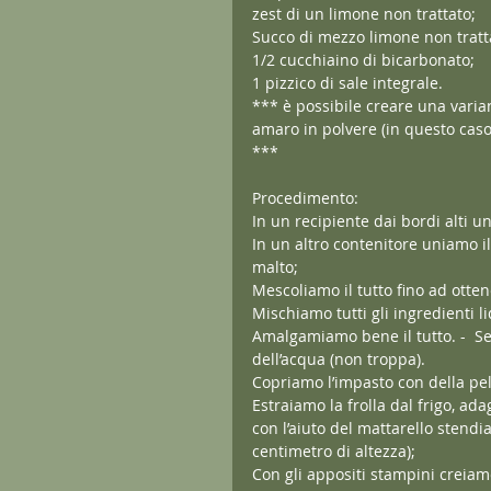
zest di un limone non trattato;
Succo di mezzo limone non tratt
1/2 cucchiaino di bicarbonato;
1 pizzico di sale integrale.
*** è possibile creare una varia
amaro in polvere (in questo cas
***
Procedimento:
In un recipiente dai bordi alti un
In un altro contenitore uniamo il
malto;
Mescoliamo il tutto fino ad ott
Mischiamo tutti gli ingredienti li
Amalgamiamo bene il tutto. -  Se
dell’acqua (non troppa).
Copriamo l’impasto con della pell
Estraiamo la frolla dal frigo, ada
con l’aiuto del mattarello stendia
centimetro di altezza);
Con gli appositi stampini creiamo