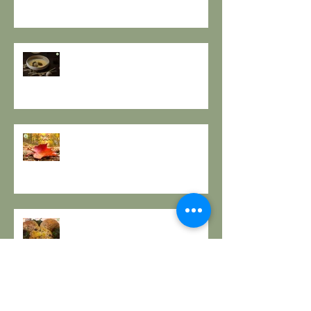
LUCE.
RESPIRO D'AUTUNNO - La
ricetta de il Gusto e la Salute
EQUINOZIO D'AUTUNNO E IL
SENSO DEI RITMI STAGIONALI A
TAVOLA.
A PROPOSITO DI POLPETTE! a
cura de Il Gusto e la Salute