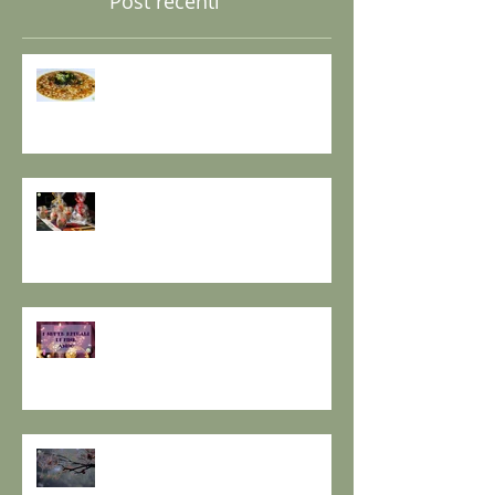
Post recenti
GRANO SARACENO IN BRODO
DI SHIITAKE E MISO CON
WAKAME E ZENZERO
GOMASIO FATTO IN CASA - la
magia di un dono speciale.
I SETTE RITUALI PER ONORARE
IL VECCHIO E ACCOGLIERE IL
NUOVO - I consigli de il Gusto e
la Salute.
SOLSTIZIO D’INVERNO,
L’OSCURITÀ CHE PRECEDE LA