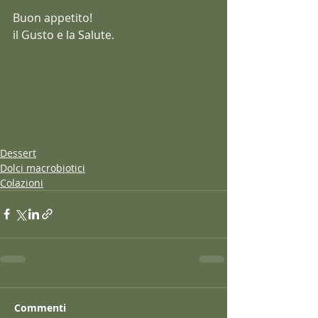
Buon appetito!
il Gusto e la Salute.
#dolcisenzazucchero
#mugcakesugarfree
#latortanellatazza
#macrobiotica
#LaGrandeVia
#MedicinadaMangiare
Dessert
Dolci macrobiotici
Colazioni
Commenti