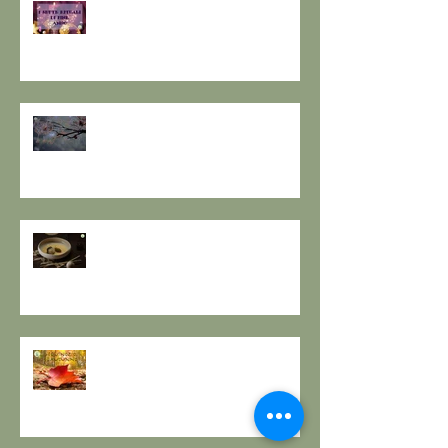
I SETTE RITUALI PER ONORARE
IL VECCHIO E ACCOGLIERE IL
NUOVO - I consigli de il Gusto e
la Salute.
SOLSTIZIO D’INVERNO,
L’OSCURITÀ CHE PRECEDE LA
LUCE.
RESPIRO D'AUTUNNO - La
ricetta de il Gusto e la Salute
EQUINOZIO D'AUTUNNO E IL
SENSO DEI RITMI STAGIONALI A
TAVOLA.