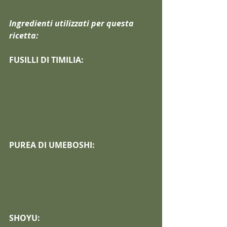
Ingredienti utilizzati per questa 
ricetta:
FUSILLI DI TIMILIA:
http://lafinestrasulcielo.it/it/prodotti/
pasta-e-condimenti/pasta/pasta-di-
timilia-integrale/antica-memoria-
fusilli-di-timilia-integrale-bio-500gr-
1amtifuin/
PUREA DI UMEBOSHI:
http://lafinestrasulcielo.it/it/prodotti/
macrobiotica/condimenti-
macrobiotici/umeboshi/purea-di-
umeboshi-bio-1puryu/
SHOYU: