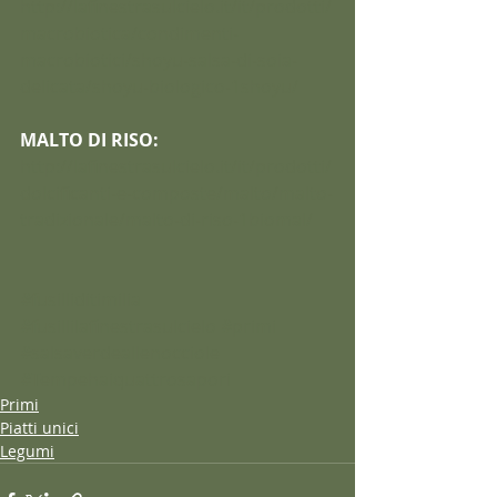
http://lafinestrasulcielo.it/it/prodotti/
macrobiotica/condimenti-
macrobiotici/shoyu-salsa-di-soia-
delicata/shoyu-biologico-1shoyu/
MALTO DI RISO:
http://lafinestrasulcielo.it/it/prodotti/
dolcificanti-e-composte/malto/malto-
tradizionale/malto-di-riso-1biomal/
#fusilliditimilia
#fusillilafinestrasulcielo
#primi
#salsaverdeallenocciole
#Tempehaiquattrosapori
Primi
Piatti unici
Legumi