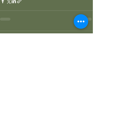
Commenti
Scrivi un commento...
Post recenti
GRANO SARACENO IN BRODO
DI SHIITAKE E MISO CON
WAKAME E ZENZERO