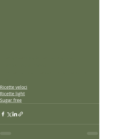
#salsaestiva
#cremadicarote
#basilico
#limone
#cremadicarotebasilicozenzerolimon
e
Ricette veloci
Ricette light
Sugar free