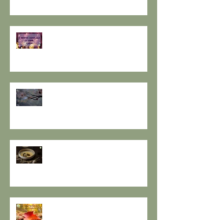
I SETTE RITUALI PER ONORARE
IL VECCHIO E ACCOGLIERE IL
NUOVO - I consigli de il Gusto e
la Salute.
SOLSTIZIO D’INVERNO,
L’OSCURITÀ CHE PRECEDE LA
LUCE.
RESPIRO D'AUTUNNO - La
ricetta de il Gusto e la Salute
EQUINOZIO D'AUTUNNO E IL
SENSO DEI RITMI STAGIONALI A