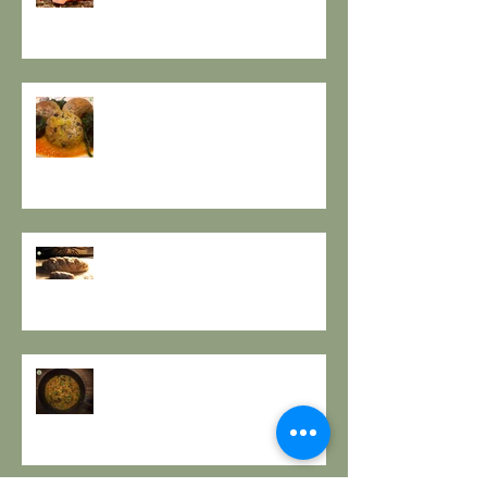
TAVOLA.
A PROPOSITO DI POLPETTE! a
cura de Il Gusto e la Salute
PANE INTEGRALE CON PASTA
MADRE E FARINA DI NOCI:
LA ZUPPA DELLA GIOIA - la
ricetta de il Gusto e la Salute