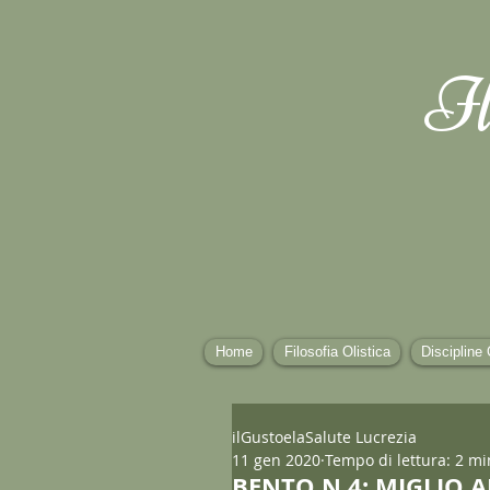
Il
Home
Filosofia Olistica
Discipline 
ilGustoelaSalute Lucrezia
11 gen 2020
Tempo di lettura: 2 mi
BENTO N.4: MIGLIO A