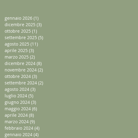
gennaio 2026
(1)
1 post
dicembre 2025
(3)
3 post
ottobre 2025
(1)
1 post
settembre 2025
(5)
5 post
agosto 2025
(11)
11 post
aprile 2025
(3)
3 post
marzo 2025
(2)
2 post
dicembre 2024
(8)
8 post
novembre 2024
(2)
2 post
ottobre 2024
(3)
3 post
settembre 2024
(2)
2 post
agosto 2024
(3)
3 post
luglio 2024
(5)
5 post
giugno 2024
(3)
3 post
maggio 2024
(6)
6 post
aprile 2024
(8)
8 post
marzo 2024
(9)
9 post
febbraio 2024
(4)
4 post
gennaio 2024
(4)
4 post