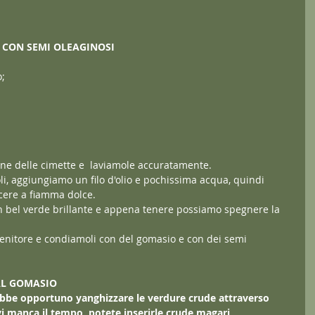
I CON SEMI OLEAGINOSI
o;
one delle cimette e  laviamole accuratamente.
li, aggiungiamo un filo d'olio e pochissima acqua, quindi 
cere a fiamma dolce.
 bel verde brillante e appena tenere possiamo spegnere la 
tenitore e condiamoli con del gomasio e con dei semi 
AL GOMASIO
rebbe opportuno yanghizzare le verdure crude attraverso 
vi manca il tempo, potete inserirle crude magari 