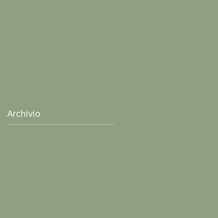
senza uova
Archivio