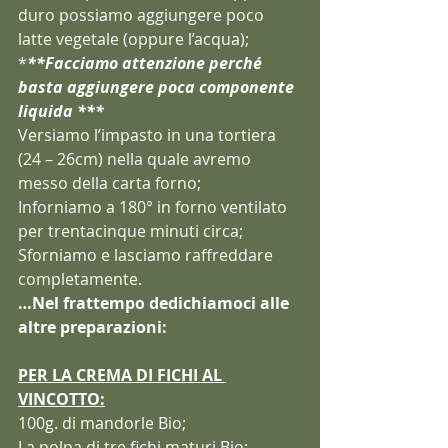
duro possiamo aggiungere poco 
latte vegetale (oppure l’acqua);
*
**Facciamo attenzione perché 
basta aggiungere poca componente 
liquida ***
Versiamo l’impasto in una tortiera 
(24 – 26cm) nella quale avremo 
messo della carta forno;
Inforniamo a 180° in forno ventilato 
per trentacinque minuti circa;
Sforniamo e lasciamo raffreddare 
completamente.
…Nel frattempo dedichiamoci alle 
altre preparazioni:
PER LA CREMA DI FICHI AL 
VINCOTTO:
100g. di mandorle Bio;
La polpa di tre fichi maturi Bio;