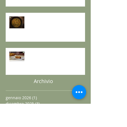
LA ZUPPA DELLA GIOIA - la
ricetta de il Gusto e la Salute
TORTA DI PESCHE E NOCI Sugar
free – senza lattosio – senza
burro e senza uova
Archivio
gennaio 2026
(1)
1 post
dicembre 2025
(3)
3 post
ottobre 2025
(1)
1 post
settembre 2025
(5)
5 post
agosto 2025
(11)
11 post