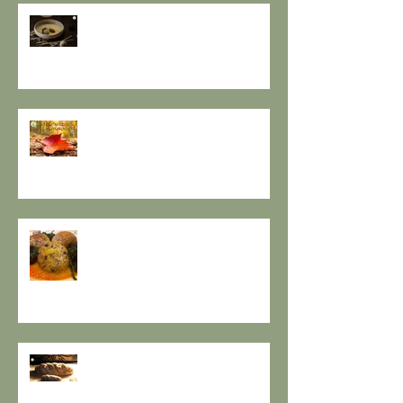
RESPIRO D'AUTUNNO - La
ricetta de il Gusto e la Salute
EQUINOZIO D'AUTUNNO E IL
SENSO DEI RITMI STAGIONALI A
TAVOLA.
A PROPOSITO DI POLPETTE! a
cura de Il Gusto e la Salute
PANE INTEGRALE CON PASTA
MADRE E FARINA DI NOCI: