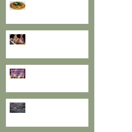
GRANO SARACENO IN BRODO
DI SHIITAKE E MISO CON
WAKAME E ZENZERO
GOMASIO FATTO IN CASA - la
magia di un dono speciale.
I SETTE RITUALI PER ONORARE
IL VECCHIO E ACCOGLIERE IL
NUOVO - I consigli de il Gusto e
la Salute.
SOLSTIZIO D’INVERNO,
L’OSCURITÀ CHE PRECEDE LA
LUCE.