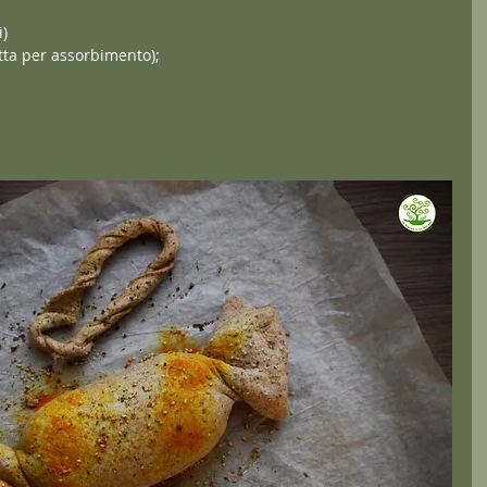
i)
otta per assorbimento);