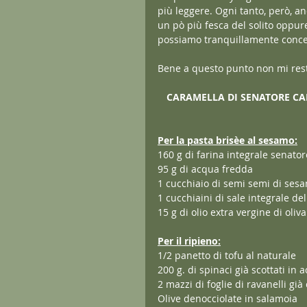
più leggere. Ogni tanto, però, a
un pò più fesca del solito oppur
possiamo tranquillamente conce
Bene a questo punto non mi resta
CARAMELLA DI SENATORE CAP
Per la pasta brisèe al sesamo:
160 g di farina integrale senator
95 g di acqua fredda
1 cucchiaio di semi semi di ses
1 cucchiaini di sale integrale d
15 g di olio extra vergine di oliva
Per il ripieno:
1/2 panetto di tofu al naturale
200 g. di spinaci già scottati in 
2 mazzi di foglie di ravanelli già 
Olive denocciolate in salamoia