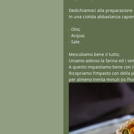
Dedichiamoci alla preparazione 
In una ciotola abbastanza capie
· Olio;
· Acqua;
· Sale.
Mescoliamo bene il tutto;
Uniamo adesso la farina ed i se
A questo impastiamo bene con l
Ricopriamo l’impasto con della pe
per almeno trenta minuti (io l’ho 