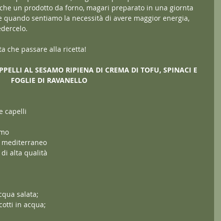
nche un prodotto da forno, magari preparato in una giornta 
e quando sentiamo la necessità di avere maggior energia, 
dercelo.
 che passare alla ricetta!
PELLI AL SESAMO RIPIENA DI CREMA DI TOFU, SPINACI E 
FOGLIE DI RAVANELLO
e capelli
amo
el mediterraneo
 di alta qualità
acqua salata;
cotti in acqua;