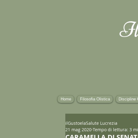
Il
Home
Filosofia Olistica
Discipline 
ilGustoelaSalute Lucrezia
21 mag 2020
Tempo di lettura: 3 m
CARAMELLA DI SENAT