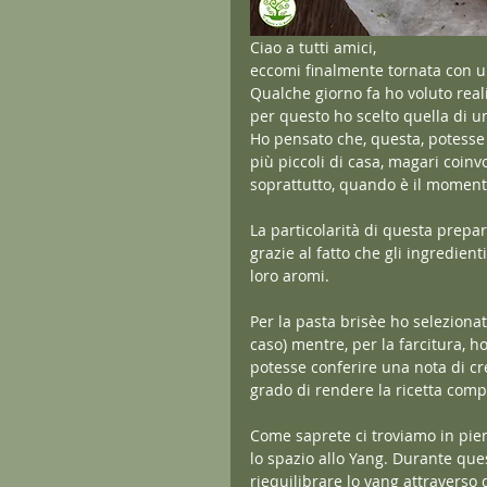
Ciao a tutti amici,
eccomi finalmente tornata con u
Qualche giorno fa ho voluto reali
per questo ho scelto quella di u
Ho pensato che, questa, potesse 
più piccoli di casa, magari coinv
soprattutto, quando è il momento
La particolarità di questa prepa
grazie al fatto che gli ingredienti
loro aromi.
Per la pasta brisèe ho seleziona
caso) mentre, per la farcitura, ho
potesse conferire una nota di cre
grado di rendere la ricetta compl
Come saprete ci troviamo in pien
lo spazio allo Yang. Durante que
riequilibrare lo yang attraverso 