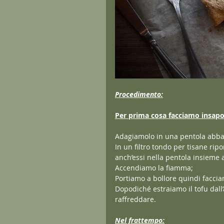
Procedimento:
Per prima cosa facciamo insapori
Adagiamolo in una pentola abbas
In un filtro tondo per tisane r
anch’essi nella pentola insieme a
Accendiamo la fiamma;
Portiamo a bollore quindi faccia
Dopodiché estraiamo il tofu dall
raffreddare.
Nel frattempo: