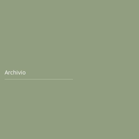
senza uova
Archivio