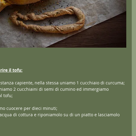
re il tofu:
tanza capiente, nella stessa uniamo 1 cucchiaio di curcuma;
iponiamo 2 cucchiaini di semi di cumino ed immergiamo 
l tofu;
mo cuocere per dieci minuti;
’acqua di cottura e riponiamolo su di un piatto e lasciamolo 