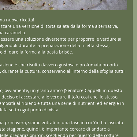
na nuova ricetta! 
zzare una versione di torta salata dalla forma alternativa, 
na caramella. 
essere una soluzione divertente per proporre le verdure ai 
olgendoli durante la preparazione della ricetta stessa, 
 di dare la forma alla pasta brisèe.
razione è che risulta davvero gustosa e profumata proprio 
, durante la cuttura, conservano all'interno della sfoglia tutti i 
to, ovviamente, un grano antico (Senatore Cappelli in questo 
 deciso di accostare alle verdure il tofu così che, lo stesso, 
mosità al ripieno e tutta una serie di nutrienti ed energie in 
eta sotto ogni punto di vista. 
a primavera, siamo entrati in una fase in cui Yin ha lasciato 
sta stagione, quindi, è importante cercare di andare a 
delle preparazioni Yin, scegliendo per questo delle cotture 