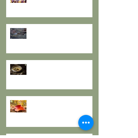
IL VECCHIO E ACCOGLIERE IL
NUOVO - I consigli de il Gusto e
la Salute.
SOLSTIZIO D’INVERNO,
L’OSCURITÀ CHE PRECEDE LA
LUCE.
RESPIRO D'AUTUNNO - La
ricetta de il Gusto e la Salute
EQUINOZIO D'AUTUNNO E IL
SENSO DEI RITMI STAGIONALI A
TAVOLA.