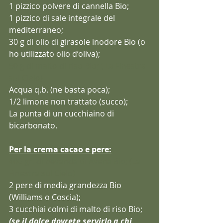
1 pizzico polvere di cannella Bio;
1 pizzico di sale integrale del 
mediterraneo;
30 g di olio di girasole inodore Bio (o 
ho utilizzato olio d’oliva);
50 g di malto di riso Bio; ( La Finestra 
sul Cielo)
Acqua q.b. (ne basta poca);
1/2 limone non trattato (succo);
La punta di un cucchiaino di 
bicarbonato.
Per la crema cacao e pere:
400 gr. di bevanda di Avena Bio; (La 
Finestra sul Cielo)
2 pere di media grandezza Bio 
(Williams o Coscia);
3 cucchiai colmi di malto di riso Bio;
(se il dolce dovrete servirlo a chi 