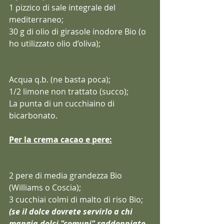
1 pizzico di sale integrale del 
mediterraneo;
30 g di olio di girasole inodore Bio (o 
ho utilizzato olio d’oliva);
50 g di malto di riso Bio; ( La Finestra 
sul Cielo)
Acqua q.b. (ne basta poca);
1/2 limone non trattato (succo);
La punta di un cucchiaino di 
bicarbonato.
Per la crema cacao e pere:
400 gr. di bevanda di Avena Bio; (La 
Finestra sul Cielo)
2 pere di media grandezza Bio 
(Williams o Coscia);
3 cucchiai colmi di malto di riso Bio;
(se il dolce dovrete servirlo a chi 
mangia dolci "comuni" ra
ddoppiate 