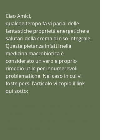
Ciao Amici,
qualche tempo fa vi parlai delle 
fantastiche proprietà energetiche e 
salutari della crema di riso integrale.
Questa pietanza infatti nella 
medicina macrobiotica è 
considerato un vero e proprio 
rimedio utile per innumerevoli 
problematiche. Nel caso in cui vi 
foste persi l'articolo vi copio il link 
qui sotto:
https://www.ilgustoelasalute.com/sin
gle-post/2017/03/20/CREMA-DI-RISO-
INTEGRALE---Un-antico-rimedio-della-
medicina-orientale