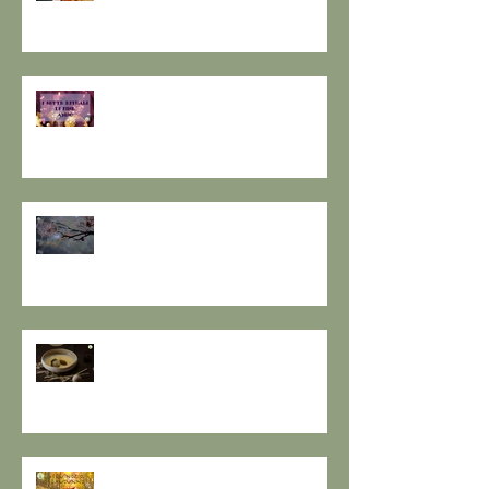
I SETTE RITUALI PER ONORARE
IL VECCHIO E ACCOGLIERE IL
NUOVO - I consigli de il Gusto e
la Salute.
SOLSTIZIO D’INVERNO,
L’OSCURITÀ CHE PRECEDE LA
LUCE.
RESPIRO D'AUTUNNO - La
ricetta de il Gusto e la Salute
EQUINOZIO D'AUTUNNO E IL