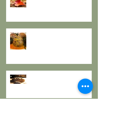
SENSO DEI RITMI STAGIONALI A
TAVOLA.
A PROPOSITO DI POLPETTE! a
cura de Il Gusto e la Salute
PANE INTEGRALE CON PASTA
MADRE E FARINA DI NOCI:
LA ZUPPA DELLA GIOIA - la
ricetta de il Gusto e la Salute