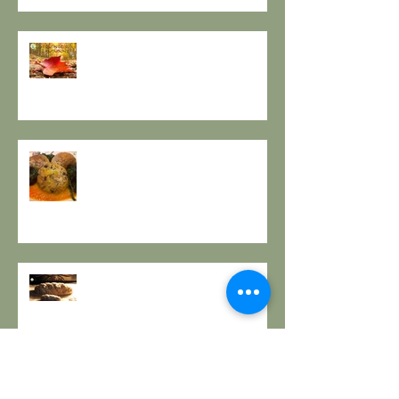
EQUINOZIO D'AUTUNNO E IL
SENSO DEI RITMI STAGIONALI A
TAVOLA.
A PROPOSITO DI POLPETTE! a
cura de Il Gusto e la Salute
PANE INTEGRALE CON PASTA
MADRE E FARINA DI NOCI:
LA ZUPPA DELLA GIOIA - la
ricetta de il Gusto e la Salute