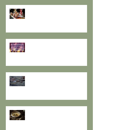
GOMASIO FATTO IN CASA - la
magia di un dono speciale.
I SETTE RITUALI PER ONORARE
IL VECCHIO E ACCOGLIERE IL
NUOVO - I consigli de il Gusto e
la Salute.
SOLSTIZIO D’INVERNO,
L’OSCURITÀ CHE PRECEDE LA
LUCE.
RESPIRO D'AUTUNNO - La
ricetta de il Gusto e la Salute