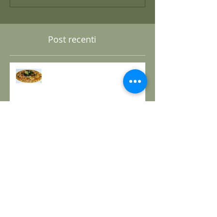
Post recenti
GRANO SARACENO IN BRODO
DI SHIITAKE E MISO CON
WAKAME E ZENZERO
GOMASIO FATTO IN CASA - la
magia di un dono speciale.
I SETTE RITUALI PER ONORARE
IL VECCHIO E ACCOGLIERE IL
NUOVO - I consigli de il Gusto e
la Salute.