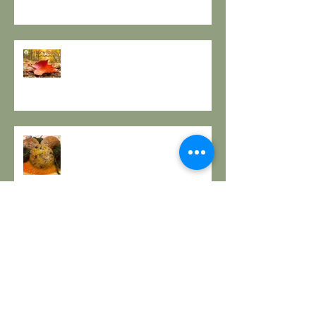
EQUINOZIO D'AUTUNNO E IL
SENSO DEI RITMI STAGIONALI A
TAVOLA.
A PROPOSITO DI POLPETTE! a
cura de Il Gusto e la Salute
PANE INTEGRALE CON PASTA
MADRE E FARINA DI NOCI: