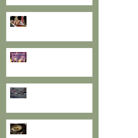
GOMASIO FATTO IN CASA - la
magia di un dono speciale.
I SETTE RITUALI PER ONORARE
IL VECCHIO E ACCOGLIERE IL
NUOVO - I consigli de il Gusto e
la Salute.
SOLSTIZIO D’INVERNO,
L’OSCURITÀ CHE PRECEDE LA
LUCE.
RESPIRO D'AUTUNNO - La
ricetta de il Gusto e la Salute