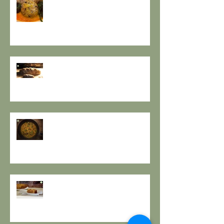
cura de Il Gusto e la Salute
PANE INTEGRALE CON PASTA
MADRE E FARINA DI NOCI:
LA ZUPPA DELLA GIOIA - la
ricetta de il Gusto e la Salute
TORTA DI PESCHE E NOCI Sugar
free – senza lattosio – senza
burro e senza uova