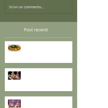
Scrivi un commento...
Post recenti
GRANO SARACENO IN BRODO
DI SHIITAKE E MISO CON
WAKAME E ZENZERO
GOMASIO FATTO IN CASA - la
magia di un dono speciale.
I SETTE RITUALI PER ONORARE
IL VECCHIO E ACCOGLIERE IL