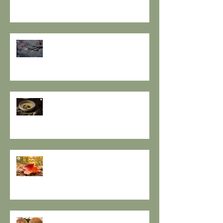
NUOVO - I consigli de il Gusto e
la Salute.
SOLSTIZIO D’INVERNO,
L’OSCURITÀ CHE PRECEDE LA
LUCE.
RESPIRO D'AUTUNNO - La
ricetta de il Gusto e la Salute
EQUINOZIO D'AUTUNNO E IL
SENSO DEI RITMI STAGIONALI A
TAVOLA.
A PROPOSITO DI POLPETTE! a