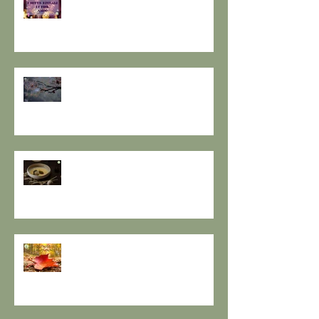
I SETTE RITUALI PER ONORARE
IL VECCHIO E ACCOGLIERE IL
NUOVO - I consigli de il Gusto e
la Salute.
SOLSTIZIO D’INVERNO,
L’OSCURITÀ CHE PRECEDE LA
LUCE.
RESPIRO D'AUTUNNO - La
ricetta de il Gusto e la Salute
EQUINOZIO D'AUTUNNO E IL
SENSO DEI RITMI STAGIONALI A
TAVOLA.