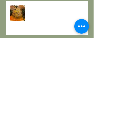
A PROPOSITO DI POLPETTE! a
cura de Il Gusto e la Salute
PANE INTEGRALE CON PASTA
MADRE E FARINA DI NOCI:
LA ZUPPA DELLA GIOIA - la
ricetta de il Gusto e la Salute
TORTA DI PESCHE E NOCI Sugar
free – senza lattosio – senza
burro e senza uova