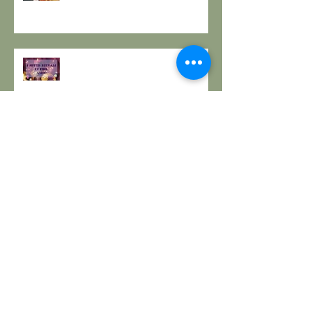
I SETTE RITUALI PER ONORARE
IL VECCHIO E ACCOGLIERE IL
NUOVO - I consigli de il Gusto e
la Salute.
SOLSTIZIO D’INVERNO,
L’OSCURITÀ CHE PRECEDE LA
LUCE.
RESPIRO D'AUTUNNO - La
ricetta de il Gusto e la Salute
EQUINOZIO D'AUTUNNO E IL