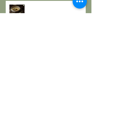
RESPIRO D'AUTUNNO - La
ricetta de il Gusto e la Salute
EQUINOZIO D'AUTUNNO E IL
SENSO DEI RITMI STAGIONALI A
TAVOLA.
A PROPOSITO DI POLPETTE! a
cura de Il Gusto e la Salute
PANE INTEGRALE CON PASTA
MADRE E FARINA DI NOCI: