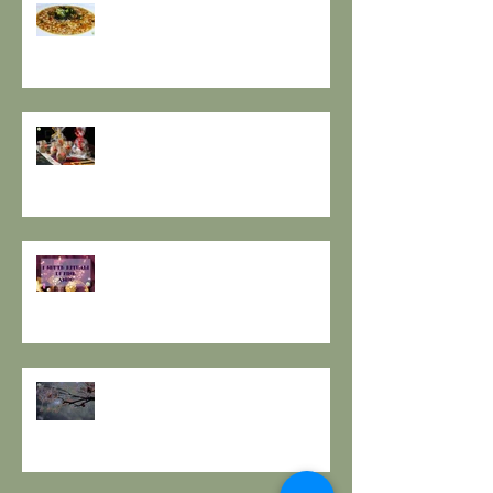
GRANO SARACENO IN BRODO
DI SHIITAKE E MISO CON
WAKAME E ZENZERO
GOMASIO FATTO IN CASA - la
magia di un dono speciale.
I SETTE RITUALI PER ONORARE
IL VECCHIO E ACCOGLIERE IL
NUOVO - I consigli de il Gusto e
la Salute.
SOLSTIZIO D’INVERNO,
L’OSCURITÀ CHE PRECEDE LA
LUCE.