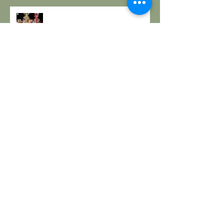
GOMASIO FATTO IN CASA - la
magia di un dono speciale.
I SETTE RITUALI PER ONORARE
IL VECCHIO E ACCOGLIERE IL
NUOVO - I consigli de il Gusto e
la Salute.
SOLSTIZIO D’INVERNO,
L’OSCURITÀ CHE PRECEDE LA
LUCE.
RESPIRO D'AUTUNNO - La
ricetta de il Gusto e la Salute