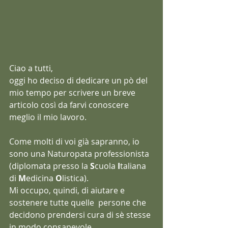
Ciao a tutti,
oggi ho deciso di dedicare un pò del 
mio tempo per scrivere un breve 
articolo così da farvi conoscere 
meglio il mio lavoro.
Come molti di voi già sapranno, io 
sono una Naturopata professionista 
(diplomata presso la 
S
cuola 
I
taliana 
di 
M
edicina 
O
listica).  
Mi occupo, quindi, di aiutare e 
sostenere tutte quelle  persone che 
decidono prendersi cura di sè stesse 
in modo consapevole.