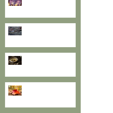
IL VECCHIO E ACCOGLIERE IL
NUOVO - I consigli de il Gusto e
la Salute.
SOLSTIZIO D’INVERNO,
L’OSCURITÀ CHE PRECEDE LA
LUCE.
RESPIRO D'AUTUNNO - La
ricetta de il Gusto e la Salute
EQUINOZIO D'AUTUNNO E IL
SENSO DEI RITMI STAGIONALI A
TAVOLA.