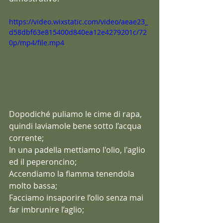
https://video.wixstatic.com/video/aeae23_
d58dbf63e815400d840ea12e4279201c/72
0p/mp4/file.mp4
Dopodiché puliamo le cime di rapa, 
quindi laviamole bene sotto l’acqua 
corrente;
In una padella mettiamo l'olio, l'aglio 
ed il peperoncino;
Accendiamo la fiamma tenendola 
molto bassa;
Facciamo insaporire l’olio senza mai 
far imbrunire l’aglio; 