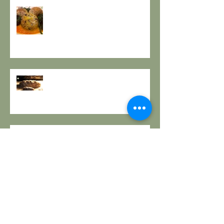
A PROPOSITO DI POLPETTE! a
cura de Il Gusto e la Salute
PANE INTEGRALE CON PASTA
MADRE E FARINA DI NOCI:
LA ZUPPA DELLA GIOIA - la
ricetta de il Gusto e la Salute
TORTA DI PESCHE E NOCI Sugar
free – senza lattosio – senza
burro e senza uova