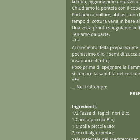
kombu, aggiungiamo un pizzico d
Chiudiamo la pentola con il cope
Portiamo a bollore, abbassiamo 
tempo di cottura varia in base a
Una volta pronto spegniamo la f
Teniamo da parte.
***
Al momento della preparazione de
pochissimo olio, i semi di zucca
insaporire il tutto;
Poco prima di spegnere la fiam
sistemare la sapidità del cereale
***
… Nel frattempo:
PREP
Ingredienti:
1/2 Tazza di fagioli neri Bio;
1 Carota piccola Bio;
1 Cipolla piccola Bio;
2 cm di alga kombu;
Sale integrale del Mediterraneo;