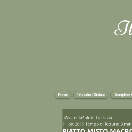
Il
Home
Filosofia Olistica
Discipline 
ilGustoelaSalute Lucrezia
11 ott 2019
Tempo di lettura: 3 min
PIATTO MISTO MACROBI