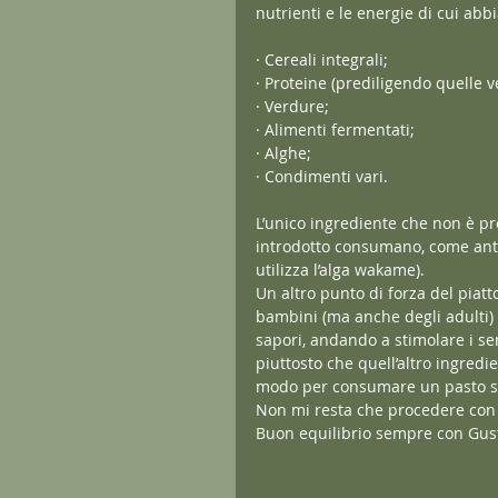
nutrienti e le energie di cui ab
· Cereali integrali;
· Proteine (prediligendo quelle ve
· Verdure;
· Alimenti fermentati;
· Alghe;
· Condimenti vari.
L’unico ingrediente che non è pre
introdotto consumano, come anti
utilizza l’alga wakame).
Un altro punto di forza del piatto
bambini (ma anche degli adulti) u
sapori, andando a stimolare i se
piuttosto che quell’altro ingred
modo per consumare un pasto sa
Non mi resta che procedere con l
Buon equilibrio sempre con Gust