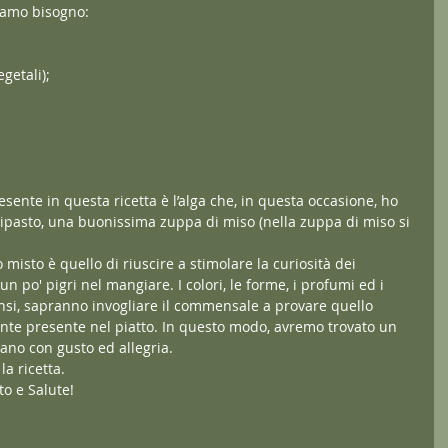
biamo bisogno:
getali);
sente in questa ricetta è l’alga che, in questa occasione, ho 
pasto, una buonissima zuppa di miso (nella zuppa di miso si 
 misto è quello di riuscire a stimolare la curiosità dei 
n po' pigri nel mangiare. I colori, le forme, i profumi ed i 
nsi, sapranno invogliare il commensale a provare quello 
iente presente nel piatto. In questo modo, avremo trovato un 
no con gusto ed allegria. 
a ricetta.
o e Salute!