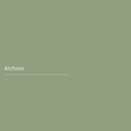
senza uova
Archivio