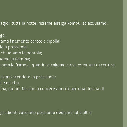
agioli tutta la notte insieme all’alga kombu, sciacquiamoli 
lga;
liamo finemente carote e cipolla;
la a pressione;
 chiudiamo la pentola;
diamo la fiamma;
amo la fiamma, quindi calcoliamo circa 35 minuti di cottura 
acciamo scendere la pressione;
le ed olio;
a, quindi facciamo cuocere ancora per una decina di 
redienti cuociano possiamo dedicarci alle altre 