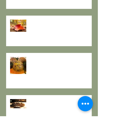
EQUINOZIO D'AUTUNNO E IL
SENSO DEI RITMI STAGIONALI A
TAVOLA.
A PROPOSITO DI POLPETTE! a
cura de Il Gusto e la Salute
PANE INTEGRALE CON PASTA
MADRE E FARINA DI NOCI:
LA ZUPPA DELLA GIOIA - la