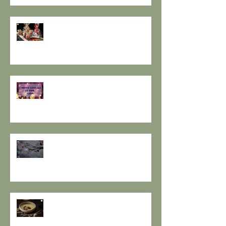
GOMASIO FATTO IN CASA - la
magia di un dono speciale.
I SETTE RITUALI PER ONORARE
IL VECCHIO E ACCOGLIERE IL
NUOVO - I consigli de il Gusto e
la Salute.
SOLSTIZIO D’INVERNO,
L’OSCURITÀ CHE PRECEDE LA
LUCE.
RESPIRO D'AUTUNNO - La
ricetta de il Gusto e la Salute