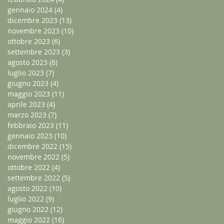
gennaio 2024
(4)
4 post
dicembre 2023
(13)
13 post
novembre 2023
(10)
10 post
ottobre 2023
(6)
6 post
settembre 2023
(3)
3 post
agosto 2023
(6)
6 post
luglio 2023
(7)
7 post
giugno 2023
(4)
4 post
maggio 2023
(11)
11 post
aprile 2023
(4)
4 post
marzo 2023
(7)
7 post
febbraio 2023
(11)
11 post
gennaio 2023
(10)
10 post
dicembre 2022
(15)
15 post
novembre 2022
(5)
5 post
ottobre 2022
(4)
4 post
settembre 2022
(5)
5 post
agosto 2022
(10)
10 post
luglio 2022
(9)
9 post
giugno 2022
(12)
12 post
maggio 2022
(16)
16 post