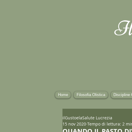
Il
Home
Filosofia Olistica
Discipline 
ilGustoelaSalute Lucrezia
15 nov 2020
Tempo di lettura: 2 mi
QUANDO IL PASTO DI