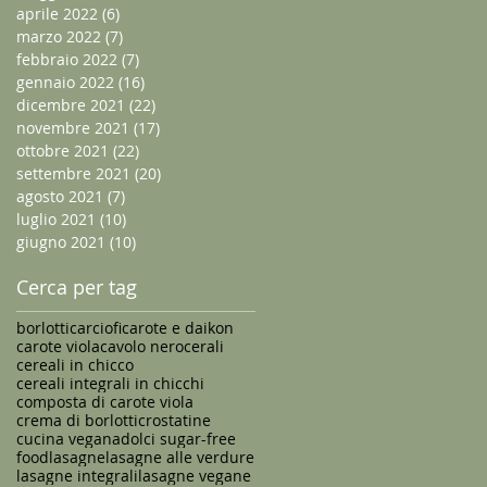
aprile 2022
(6)
6 post
marzo 2022
(7)
7 post
febbraio 2022
(7)
7 post
gennaio 2022
(16)
16 post
dicembre 2021
(22)
22 post
novembre 2021
(17)
17 post
ottobre 2021
(22)
22 post
settembre 2021
(20)
20 post
agosto 2021
(7)
7 post
luglio 2021
(10)
10 post
giugno 2021
(10)
10 post
Cerca per tag
borlotti
carciofi
carote e daikon
carote viola
cavolo nero
cerali
cereali in chicco
cereali integrali in chicchi
composta di carote viola
crema di borlotti
crostatine
cucina vegana
dolci sugar-free
food
lasagne
lasagne alle verdure
lasagne integrali
lasagne vegane