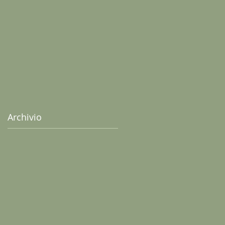
senza uova
Archivio