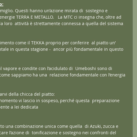
o:
e miglio. Questi hanno un’azione mirata di  sostegno e 
e energie TERRA E METALLO.   La MTC ci insegna che, oltre ad 
a loro  attività è strettamente connessa a quella del sistema 
imento come il TEKKA proprio per conferire  al piatto un’ 
tale in questa stagione -  ancor più fondamentale in questo 
al vapore e condite con l’acidulato di  Umeboshi sono di 
come sappiamo ha una  relazione fondamentale con l’energia 
rvi della chicca del piatto: 
momento vi lascio in sospeso, perché questa  preparazione 
nte a lei dedicata️ 
pasto una combinazione unica come quella  di Azuki, zucca e 
re l’azione di  tonificazione e sostegno nei confronti del 