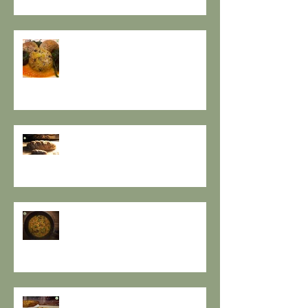
A PROPOSITO DI POLPETTE! a
cura de Il Gusto e la Salute
PANE INTEGRALE CON PASTA
MADRE E FARINA DI NOCI:
LA ZUPPA DELLA GIOIA - la
ricetta de il Gusto e la Salute
TORTA DI PESCHE E NOCI Sugar