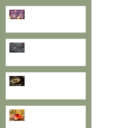
I SETTE RITUALI PER ONORARE
IL VECCHIO E ACCOGLIERE IL
NUOVO - I consigli de il Gusto e
la Salute.
SOLSTIZIO D’INVERNO,
L’OSCURITÀ CHE PRECEDE LA
LUCE.
RESPIRO D'AUTUNNO - La
ricetta de il Gusto e la Salute
EQUINOZIO D'AUTUNNO E IL
SENSO DEI RITMI STAGIONALI A
TAVOLA.