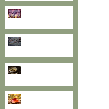
I SETTE RITUALI PER ONORARE
IL VECCHIO E ACCOGLIERE IL
NUOVO - I consigli de il Gusto e
la Salute.
SOLSTIZIO D’INVERNO,
L’OSCURITÀ CHE PRECEDE LA
LUCE.
RESPIRO D'AUTUNNO - La
ricetta de il Gusto e la Salute
EQUINOZIO D'AUTUNNO E IL
SENSO DEI RITMI STAGIONALI A
TAVOLA.