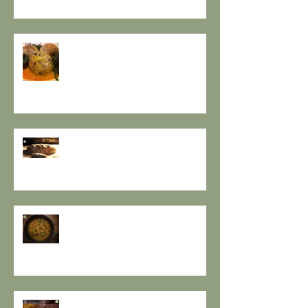
A PROPOSITO DI POLPETTE! a
cura de Il Gusto e la Salute
PANE INTEGRALE CON PASTA
MADRE E FARINA DI NOCI:
LA ZUPPA DELLA GIOIA - la
ricetta de il Gusto e la Salute
TORTA DI PESCHE E NOCI Sugar