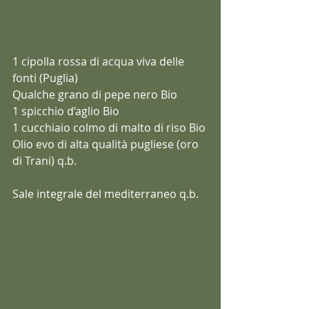
gle-post/2016/08/13/PANE-
INTEGRALE-CON-PASTA-MADRE-E-
FARINA-DI-NOCI
1 cipolla rossa di acqua viva delle 
fonti (Puglia)
Qualche grano di pepe nero Bio
1 spicchio d’aglio Bio
1 cucchiaio colmo di malto di riso Bio
Olio evo di alta qualità pugliese (oro 
di Trani) q.b.
http://www.olioextravergineoliva.net/
Sale integrale del mediterraneo q.b.