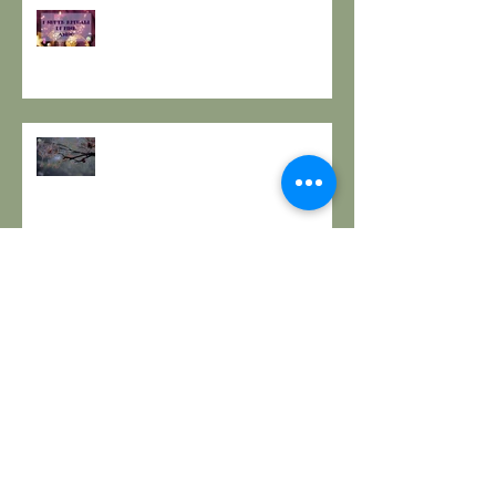
I SETTE RITUALI PER ONORARE
IL VECCHIO E ACCOGLIERE IL
NUOVO - I consigli de il Gusto e
la Salute.
SOLSTIZIO D’INVERNO,
L’OSCURITÀ CHE PRECEDE LA
LUCE.
RESPIRO D'AUTUNNO - La
ricetta de il Gusto e la Salute
EQUINOZIO D'AUTUNNO E IL
SENSO DEI RITMI STAGIONALI A
TAVOLA.