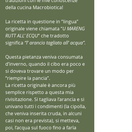
tradizioni con le mie conoscenze 
della cucina Macrobiotica!
La ricetta in questione in “lingua” 
originale viene chiamata “
U MARENG 
RUTT ALL’ ECQU
” che tradotto 
significa 
“l’ arancio tagliato all’ acqua”.
Questa pietanza veniva consumata 
d’inverno, quando il cibo era poco e 
si doveva trovare un modo per 
“riempire la pancia”.
La ricetta originale è ancora più 
semplice rispetto a questa mia 
rivisitazione. Si tagliava l’arancia e si 
univano tutti i condimenti (la cipolla, 
che veniva inserita cruda, in alcuni 
casi non era prevista), si metteva, 
poi, l’acqua sul fuoco fino a farla 