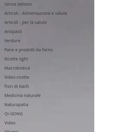
Senza lattosio
Articoli - Alimentazione e salute
Articoli - per la salute
Antipasti
Verdure
Pane e prodotti da forno
Ricette light
Macrobiotica
Video ricette
Fiori di bach
Medicina naturale
Naturopatia
QI-GONG
Video
Olismo