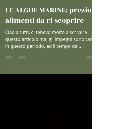
ilGustoelaSalute Lucrezia
28 feb 2019
Tempo di lettura: 5 min
LE ALGHE MARINE: preziosi
alimenti da ri-scoprire
Ciao a tutti, ci tenevo molto a scrivere
questo articolo ma, gli impegni sono tanti
in questo periodo, ed il tempo da
dedicare al blog si...