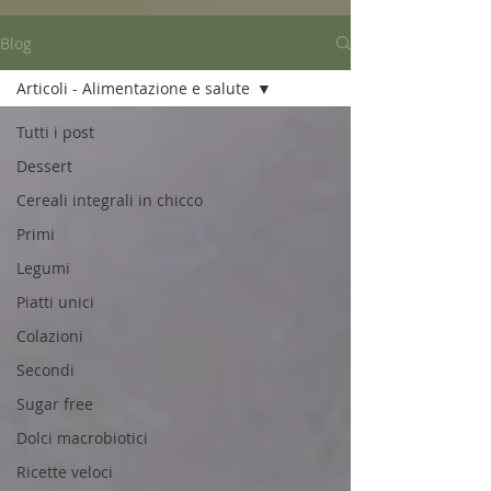
Blog
Articoli - Alimentazione e salute
Tutti i post
Dessert
Cereali integrali in chicco
Primi
Legumi
Piatti unici
Colazioni
Secondi
Sugar free
Dolci macrobiotici
Ricette veloci